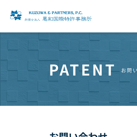
コ
ン
テ
ン
ホーム
ツ
当事務所について
へ
ス
取扱業務
PATENT
キ
お問
スタッフ紹介
ッ
アクセス
プ
採用情報
葛和法律事務所
お問い合わせ
個人情報保護方針
お問い合わせ