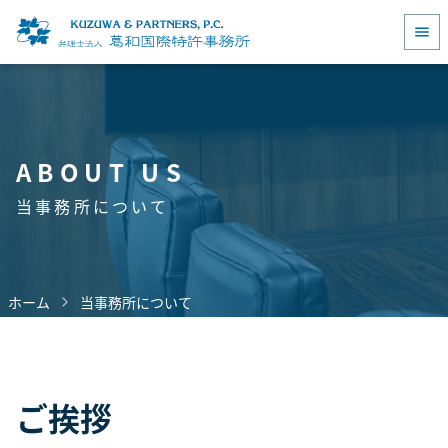
コ
ン
テ
ホーム
ン
当事務所について
ツ
取扱業務
へ
ABOUT US
スタッフ紹介
ス
当事務所について
キ
アクセス
ッ
採用情報
プ
葛和法律事務所
ホーム
当事務所について
お問い合わせ
個人情報保護方針
ご挨拶